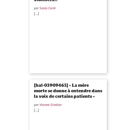
par
Sonia Corré
[...]
[hal-03909465] « La mère
morte se donne à entendre dans
la voix de certains patients »
par
Vincent Estellon
[...]