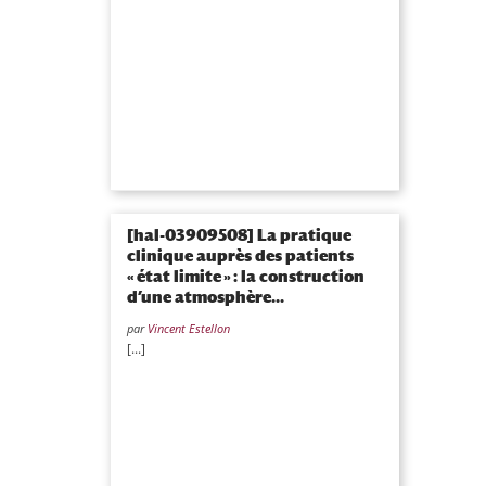
[hal-03909508] La pratique
clinique auprès des patients
« état limite » : la construction
d’une atmosphère...
par
Vincent Estellon
[...]