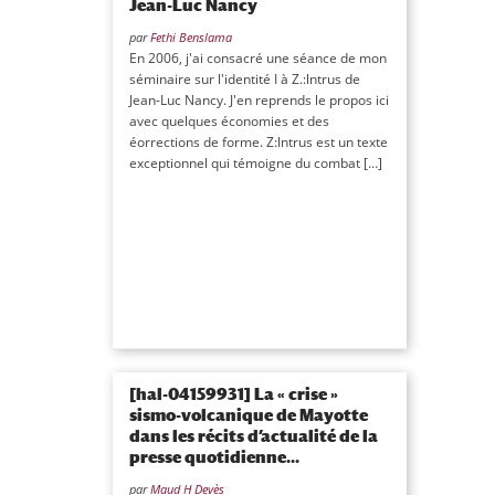
Jean-Luc Nancy
par
Fethi Benslama
En 2006, j'ai consacré une séance de mon
séminaire sur l'identité I à Z.:lntrus de
Jean-Luc Nancy. J'en reprends le propos ici
avec quelques économies et des
éorrections de forme. Z:lntrus est un texte
exceptionnel qui témoigne du combat […]
[hal-04159931] La « crise »
sismo-volcanique de Mayotte
dans les récits d’actualité de la
presse quotidienne...
par
Maud H Devès