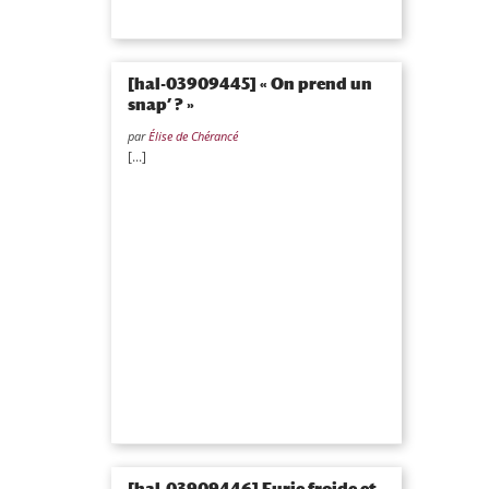
[hal-03909445] « On prend un
snap’ ? »
par
Élise de Chérancé
[...]
[hal-03909446] Furie froide et