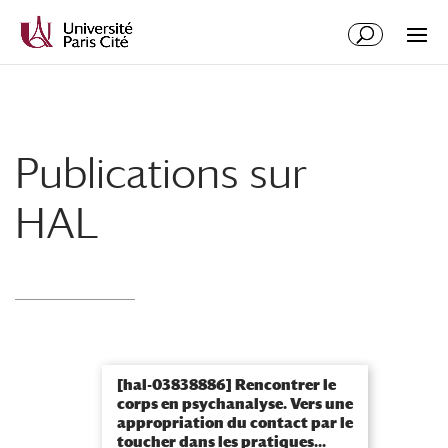
Aller
Aller
au
à
contenu
la
principal
navigation
Publications sur
HAL
[hal-03838886] Rencontrer le
corps en psychanalyse. Vers une
appropriation du contact par le
toucher dans les pratiques...